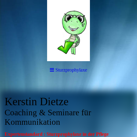
Sturzprophylaxe
Kerstin Dietze
Coaching & Seminare für
Kommunikation
Expertenstandard : Sturzprophylaxe in der Pflege