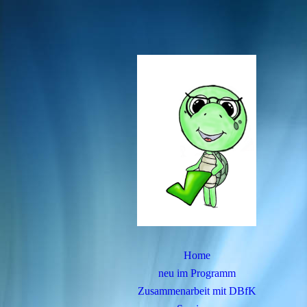
Home
neu im Programm
Zusammenarbeit mit DBfK