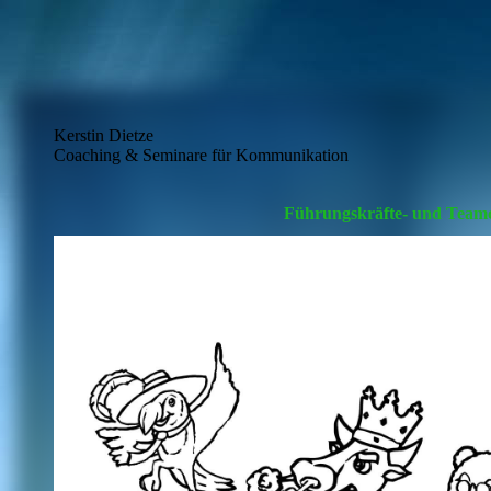
Kerstin Dietze
Coaching & Seminare für Kommunikation
Führungskräfte- und Team