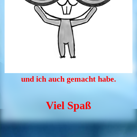
und ich auch gemacht habe.
Viel Spaß