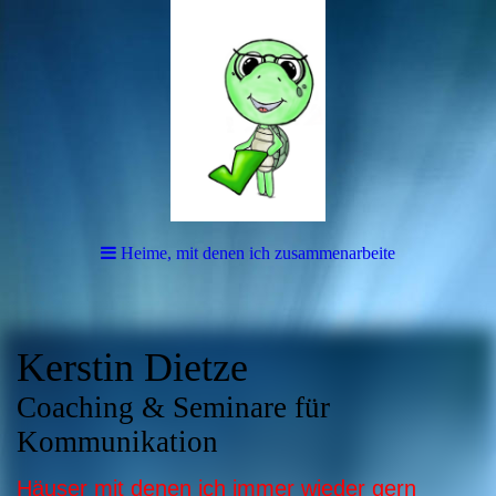
Heime, mit denen ich zusammenarbeite
Kerstin Dietze
Coaching & Seminare für
Kommunikation
Häuser mit denen ich immer wi
eder gern