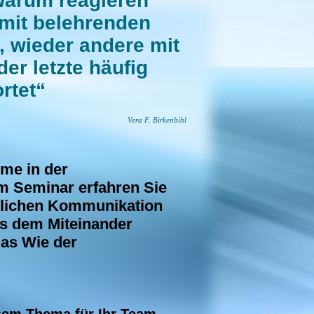
Warum reagieren
mit belehrenden
, wieder andere mit
er letzte häufig
rtet“
Vera F. Birkenbihl
me in der
m Seminar erfahren Sie
hlichen Kommunikation
us dem Miteinander
das Wie der