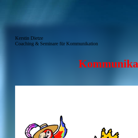
Kerstin Dietze
Coaching & Seminare für Kommunikation
Kommunika