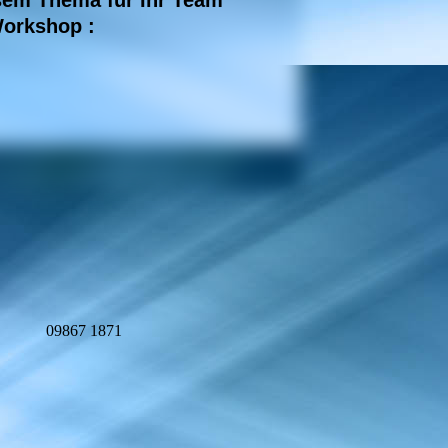
esem Thema für Ihr Team
Workshop :
09867 1871