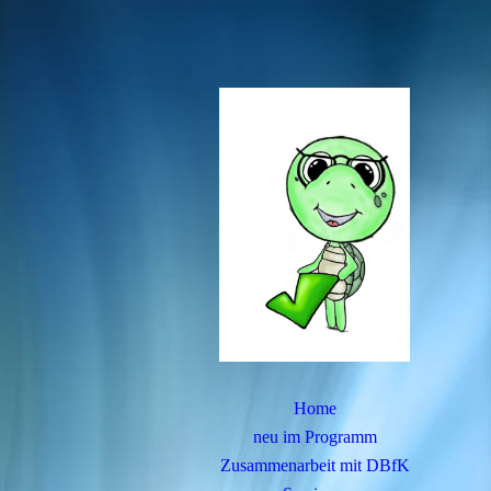
Home
neu im Programm
Zusammenarbeit mit DBfK